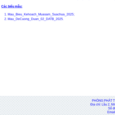
Các biểu mẫu:
1.
Mau_Bieu_Kehoach_Muasam_Suachua_2025
;
2.
Mau_DeCuong_Duan_02_DATB_2025.
PHÒNG PHÁT T
Địa chỉ: Lầu 2, N
Số đ
Email