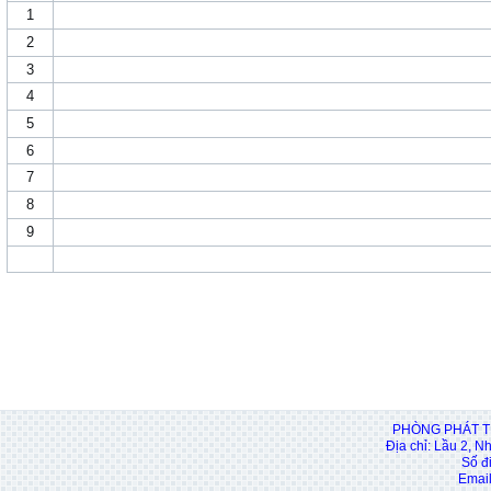
1
2
3
4
5
6
7
8
9
PHÒNG PHÁT T
Địa chỉ: Lầu 2, N
Số đ
Email