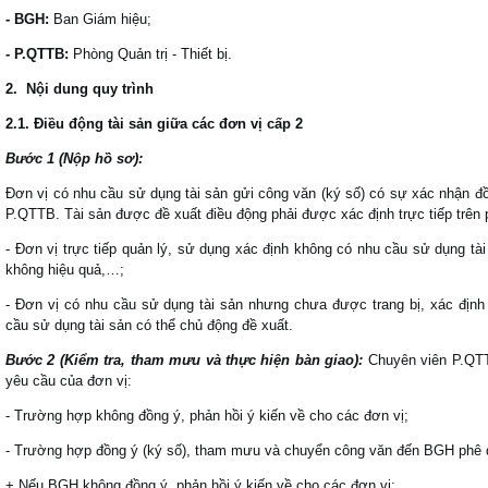
-
BGH:
Ban
G
iám hiệu;
-
P.QTTB:
Phòng Quản trị
-
Thiết bị.
2. Nội dung quy trình
2.1. Điều động tài sản giữa các đơn vị cấp 2
Bước 1 (Nộp hồ sơ):
Đơn vị có nhu cầu sử dụng tài sản gửi công văn (ký số) có sự xác nhận đồ
P.QTTB. Tài sản được đề xuất điều động phải được xác định trực tiếp trên
- Đơn vị trực tiếp quản lý, sử dụng xác định không có nhu cầu sử dụng tài
không hiệu quả,…;
- Đơn vị có nhu cầu sử dụng tài sản nhưng chưa được trang bị, xác định
cầu sử dụng tài sản có thể chủ động đề xuất.
Bước 2 (Kiểm tra, tham mưu và thực hiện bàn giao):
Chuyên viên P.QTTB
yêu cầu của đơn vị:
- Trường hợp không đồng ý, phản hồi ý kiến về cho các đơn vị;
- Trường hợp đồng ý (ký số), tham mưu và chuyển công văn đến BGH phê du
+ Nếu BGH không đồng ý, phản hồi ý kiến về cho các đơn vị;