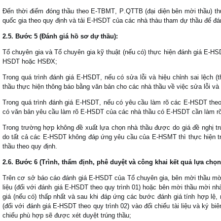
Đ
ến thời
đ
iểm
đó
ng thầu theo
E-
TBMT
,
P
.
QTTB
(đại diện bên mời thầu)
th
quốc gia theo quy định và tải E-HSDT của các nhà thàu tham dự thầu để đá
2
.5.
B
ư
ớc
5 (Đá
nh
gi
á
hồ
s
ơ
dự
thầu
):
T
ổ chuyên gia
v
à
Tổ chuy
ê
n gia kỹ thuật
(
nếu c
ó)
thực hiện
đánh giá E-H
HSDT hoặc
HS
Đ
X
;
Trong qu
á
tr
ì
nh
đá
nh gi
á
E-HSDT
,
nếu c
ó
sửa lỗi v
à
hiệu chỉnh sai lệch
(
t
thầu
thực hiện th
ô
ng b
á
o bằng v
ă
n bản cho c
á
c nh
à
thầu về việc sửa lỗi v
à
Trong
qu
á
tr
ì
nh
đá
nh
gi
á
E-HSDT
,
nếu
c
ó
yêu cầu làm rõ các E-HSDT theo
có văn bản yêu cầu làm rõ E-HSDT của các nhà thầu có E-HSDT cần làm rõ
Trong tr
ư
ờng hợp kh
ô
ng
đ
ề xuất lựa chọn nh
à
thầu
đư
ợc do gi
á đ
ề nghị tr
do tất cả c
á
c
E-HSDT
kh
ô
ng
đá
p ứng y
ê
u cầu của
E-
HSMT th
ì
thực hiện t
thầu theo quy
đ
ịnh
.
2
.6.
B
ư
ớc
6 (
T
r
ì
nh
,
thẩm
đ
ịnh
,
ph
ê
duyệt
v
à
c
ô
ng
khai
kết
quả
lựa
chọn
Trên cơ sở báo cáo đánh giá E-HSDT của Tổ chuyên gia, bên mời thầu mời 
liệu (đối với đánh giá E-HSDT theo quy trình 01) hoặc bên mời thầu mời nhà 
giá (nếu có) thấp nhất và sau khi đáp ứng các bước đánh giá tính hợp lệ,
(đối với đánh giá E-HSDT theo quy trình 02) vào đối chiếu tài liệu và ký biên 
chiếu phù hợp sẽ được xét duyệt trúng thầu;