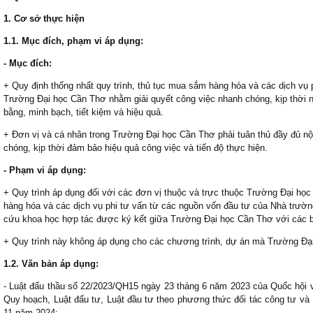
1. Cơ sở thực hiện
1.1.
Mục đích, phạm vi áp dụng:
-
Mục đích:
+
Quy định thống nhất quy trình, thủ tục mua sắm hàng hóa và các dịch vụ p
Trường Đại học Cần Thơ nhằm giải quyết công việc nhanh chóng, kịp thời 
bằng, minh bạch, tiết kiệm và hiệu quả.
+
Đơn vị và cá nhân trong Trường Đại học Cần Thơ phải tuân thủ đầy đủ nội
chóng, kịp thời đảm bảo hiệu quả công việc và tiến độ thực hiện.
-
Phạm vi áp dụng:
+
Quy trình áp dụng đối với các đơn vị
thuộc v
à trực thuộc Trường Đại học
hàng hóa và các dịch vụ phi tư vấn từ các nguồn vốn đầu tư của Nhà trườn
cứu khoa học hợp tác đư
ợc k
ý
kết giữa Tr
ư
ờng
Đ
ại học Cần Th
ơ với các 
+ Quy tr
ì
nh n
à
y kh
ô
ng
á
p dụng cho c
á
c ch
ươ
ng tr
ì
nh
,
dự
á
n m
à
Tr
ư
ờng
Đ
ạ
1.
2. Văn bản áp dụng:
- Luật đấu thầu số 22/2023/QH15 ngày 23 tháng 6 năm 2023 của Quốc hội 
Quy hoạch, Luật đấu tư, Luật đầu tư theo phương thức đối tác công tư và
11 năm 2024;