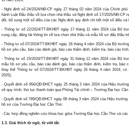
- Nghị định số 24/2024/NĐ-CP ngày 27 tháng 02 năm 2024 của Chính phủ Qu
hành Luật Đấu thầu về lựa chọn nhà thầu
và Nghị định số 17
/202
5
/NĐ-CP 
đổi, bổ sung một số điều của các Nghị định quy định chi tiết một số điều và
- Thông tư số
22
/2024/TT-BKHĐT ngày
17
tháng
11
năm 2024 của Bộ trư
cung cấp, đăng tải thông tin về lựa chọn nhà thầu và mẫu hồ sơ đấu thầu t
- Thông tư số 07/2024/TT-BKHĐT ngày 26 tháng 4 năm 2024
của Bộ trưởn
hồ sơ yêu cầu, báo cáo đánh giá, báo cáo thẩm định, kiểm tra, báo cáo tình
- Thông tư số 23/2024/TT-BKHĐT ngày 31 tháng 12 năm 2024
của Bộ tr
mẫu hồ sơ yêu cầu, báo cáo đánh giá, báo cáo thẩm định, kiểm tra, báo c
thay thế Thông tư số 07/2024/TT-BKHĐT ngày 26 tháng 4 năm 2024, có h
2025);
- Quyết định số 956/QĐ-ĐHCT ngày 25
th
á
ng
3
n
ă
m
2024 của Hiệu trưởn
về quy trình, thủ tục thanh toán qua Phòng Tài chính – Trường Đại học Cần
- Quyết định số 789/QĐ-ĐHCT ngày 08 tháng 3 năm 2024 của Hiệu trưởn
hồ sơ của Trường Đại học Cần Thơ;
- Các hợp đồng nghiên cứu khoa học giữa Trường Đại học Cần Thơ và các 
1.
3
.
Giải thích từ ngữ, từ viết tắt: