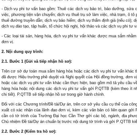
- Dịch vụ phi tư vấn bao gồm: Thuê các dịch vụ bảo trì, bảo dưỡng, sửa 
việc, phương tiện vận chuyển; dịch vụ thuê trụ sở làm việc, nhà trạm, ô tô 
thuê đường truyền dẫn; dịch vụ bảo hiểm; dịch vụ thẩm định giá (nếu có); dị
dịch vụ đào tạo, tập huấn, tổ chức hội nghị, hội thảo và các dịch vụ phi tư 
- Các loại
tài sản, hàng hóa, dịch vụ phi tư vấn khác được mua sắm nhằm
đơn vị.
2
. Nội dung quy trình:
2
.1. Bước 1 (Gửi và tiếp nhận hồ sơ):
Trên cơ sở dự toán
mua sắm
hàng hóa
hoặc các dịch vụ
phi tư vấn
khác t
đã được
Hiệu trưởng
phê duyệt và Nghị quyết của Hội đồng trường
, đơn vị
hoặc
các dịch vụ
phi tư vấn khác
cần thực hiện, bao gồm mô tả yêu cầu về
hàng hóa hoặc nội dung các dịch vụ phi tư vấn g
ở
i P.QTTB (kèm theo ít n
chi tiết). P.QTTB sẽ tiếp nhận hồ sơ trong giờ hành chính.
Đ
ối với c
á
c Ch
ươ
ng tr
ì
nh
/Đ
ề t
à
i
/
Dự
á
n
,
tr
ê
n c
ơ
sở y
ê
u cầu cụ thể của c
ô
ng
xuất c
ó
x
á
c nhận của l
ã
nh
đ
ạo
đơ
n vị
,
k
è
m c
á
c v
ă
n bản c
ó
li
ê
n quan gởi 
cần c
ó
tờ tr
ì
nh của Tr
ư
ờng
Đ
ại học Cần Th
ơ
gởi c
á
c bộ
,
ng
à
nh
, đ
ịa ph
ư
Chủ nhiệm
Đ
ề t
à
i
/
Dự
á
n chuẩn bị tr
ư
ớc nội dung tờ tr
ì
nh v
à
gởi P
.
QTTB kiể
2
.2.
B
ư
ớc
2 (
Kiểm
tra
hồ
s
ơ):