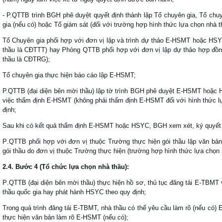
-
P.QTTB trình BGH phê duyệt q
uyết
đ
ịnh th
à
nh lập Tổ chuy
ê
n gia
,
Tổ chu
gia
(
nếu c
ó)
hoặc Tổ gi
á
m s
á
t
(đ
ối với tr
ư
ờng hợp h
ì
nh thức lựa chọn nh
à
t
Tổ Chuyên gia
phối hợp với
đơ
n vị lập v
à
tr
ì
nh dự thảo
E-HSMT hoặc HS
thầu là CĐTTT)
hay
Phòng QTTB phối hợp với đơn vị lập
dự thảo hợp
đ
ồ
thầu l
à
C
Đ
TRG
);
Tổ chuyên gia thực hiện báo cáo lập E-HSMT;
P.QTTB (đại diện bên mời thầu) lập tờ trình BGH phê duyệt E-HSMT hoặc
việc thẩm
đ
ịnh
E-HSMT (không phải thẩm định E-HSMT đối với hình thức 
đ
ịnh
;
Sau khi c
ó
kết quả thẩm
đ
ịnh
E-HSMT hoặc HSYC
,
BGH
xem xét,
k
ý
quyết
P
.
QTTB
phối hợp với đơn vị thuộc Trường thực hiện gói thầu
lập
văn bả
g
ó
i thầu do
đơ
n vị thuộc Tr
ư
ờng thực hiện
(
tr
ư
ờng hợp h
ì
nh thức lựa chọn
2
.4.
B
ư
ớc
4 (
Tổ
chức
lựa
chọn
nh
à
thầu
):
P
.
QTTB
(đại diện bên mời thầu)
thực hiện hồ s
ơ,
thủ tục
đă
ng
tải
E-TBMT
thầu
quốc gia hay phát hành HSYC
theo quy
đ
ịnh
;
Trong qu
á
trình đăng tải E-TBMT,
nh
à
thầu c
ó
thể y
ê
u cầu l
à
m r
õ (
nếu c
ó)
E
thực hiện v
ă
n bản l
à
m r
õ
E-HSMT
(
nếu c
ó);