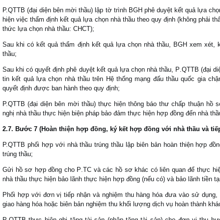
P.QTTB (đại diện bên mời thầu) lập tờ trình BGH phê duyệt kết quả lựa chọ
hiện việc thẩm định kết quả lựa chọn nhà thầu theo quy định (không phải th
thức lựa chọn nhà thầu: CHCT);
Sau
khi
c
ó
kết
quả
thẩm
đ
ịnh
kết quả lựa chọn nhà thầu
,
BGH
xem xét, 
thầu
;
Sau khi c
ó
quyết
đ
ịnh ph
ê
duyệt kết quả lựa chọn nh
à
thầu
,
P
.
QTTB
(đại d
tin kết quả lựa chọn nh
à
thầu tr
ê
n Hệ thống mạng
đ
ấu thầu quốc gia
chậ
quyết định được ban hành
theo quy
đ
ịnh
;
P.QTTB (đại diện bên mời thầu) thực hiện t
h
ô
ng
báo thư chấp thuận hồ s
nghị nhà thầu thực hiện biện pháp bảo đảm thực hiện hợp đồng đến nhà thầ
2
.7.
B
ư
ớc
7 (
Hoàn thiện hợp đồng, k
ý
kết
hợp
đ
ồng
với
nh
à
thầu
v
à
tiế
P.QTTB phối hợp với nhà thầu trúng thầu lập biên bản h
o
à
n thiện hợp
đ
ồn
tr
ú
ng thầu
;
Gửi hồ s
ơ
hợp
đ
ồng cho P
.
TC
và các hồ sơ khác có liên quan
đ
ể thực hi
nh
à
thầu thực hiện bảo
lãnh
thực hiện hợp
đ
ồng
(
nếu c
ó)
và bảo lãnh tiền t
Phối hợp với
đơ
n vị tiếp nhận v
à
nghiệm thu h
à
ng h
ó
a
đư
a v
à
o sử dụng
,
giao h
à
ng h
ó
a hoặc bi
ê
n bản nghiệm thu
khối lượng
dịch vụ
hoàn thành
kh
á
P
.
QTTB thực hiện ghi t
ă
ng t
à
i sản
(
nhập t
ă
ng t
à
i sản
)
cho
đơ
n vị
thụ hư