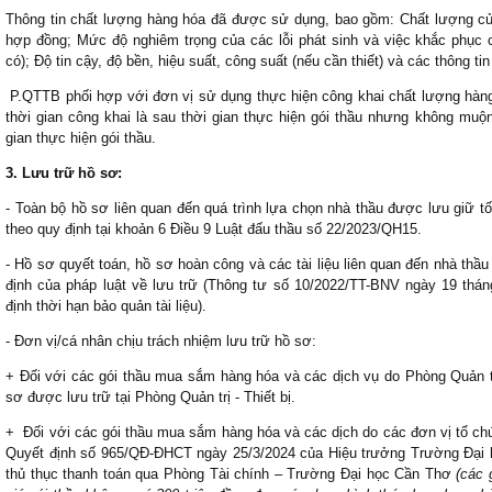
Thông tin chất lượng hàng hóa đã được sử dụng, bao gồm: Chất lượng của
hợp đồng; Mức độ nghiêm trọng của các lỗi phát sinh và việc khắc phục c
có); Độ tin cậy, độ bền, hiệu suất, công suất (nếu cần thiết) và các thông tin
P.QTTB phối hợp với đơn vị sử dụng thực hiện công khai chất lượng hàn
thời gian công khai là sau thời gian thực hiện gói thầu nhưng không muộ
gian thực hiện gói thầu.
3
.
Lưu trữ hồ sơ
:
-
Toàn bộ hồ sơ liên quan đến quá trình lựa chọn nhà thầu được lưu giữ tố
theo quy định tại khoản 6 Điều 9 Luật đấu thầu số 22/2023/QH15.
- Hồ sơ quyết toán, hồ sơ hoàn công và các tài liệu liên quan đến nhà thầu
định của pháp luật về lưu trữ (Thông tư số 10/2022/TT-BNV ngày 19 th
định thời hạn bảo quản tài liệu).
- Đơn vị/cá nhân chịu trách nhiệm lưu trữ hồ sơ:
+ Đối với các gói thầu mua sắm hàng hóa và các dịch vụ do Phòng Quản trị 
sơ được lưu trữ tại Phòng Quản trị - Thiết bị.
+ Đối với các gói thầu mua sắm hàng hóa và các dịch do các đơn vị tổ ch
Quyết định số 965/QĐ-ĐHCT ngày 25/3/2024 của Hiệu trưởng Trường Đại 
thủ thục thanh toán qua Phòng Tài chính – Trường Đại học Cần Thơ
(các 