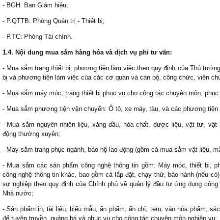
- BGH: Ban Giám hiệu;
- P.QTTB: Phòng Quản trị - Thiết bị;
- P.TC: Phòng Tài chính.
1.
4. Nội dung mua sắm hàng hóa và dịch vụ phi tư vấn
:
- Mua sắm trang thiết bị, phương tiện làm việc theo quy định của Thủ tướng
bị và phương tiện làm việc của các cơ quan và cán bộ, công chức, viên c
- Mua sắm máy móc, trang thiết bị phục vụ cho công tác chuyên môn, phục 
- Mua sắm phương tiện vận chuyển: Ô tô, xe máy, tàu, và các phương tiện
- Mua sắm nguyên nhiên liệu, xăng dầu, hóa chất, dược liệu, vật tư, vật
động thường xuyên;
- May sắm trang phục ngành, bảo hộ lao động (gồm cả mua sắm vật liệu, mẫ
- Mua sắm các sản phẩm công nghệ thông tin gồm: Máy móc, thiết bị, p
công nghệ thông tin khác, bao gồm cả lắp đặt, chạy thử, bảo hành (nếu có
sự nghiệp theo quy định của Chính phủ về quản lý đầu tư ứng dụng công
Nhà nước;
- Sản phẩm in, tài liệu, biểu mẫu, ấn phẩm, ấn chỉ, tem; văn hóa phẩm, sác
để tuyên truyền, quảng bá và phục vụ cho công tác chuyên môn nghiệp vụ;