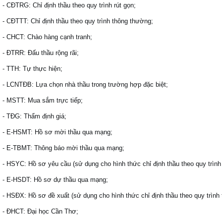
- CĐTRG: Chỉ định thầu theo quy trình rút gọn;
- CĐTTT:
Chỉ định thầu theo quy trình
thông thường
;
- CHCT: Chào hàng cạnh tranh;
- ĐTRR: Đấu thầu rộng rãi;
- TTH: Tự thực hiện;
- LCNTĐB: Lựa chọn nhà thầu trong trường hợp đặc biệt;
- MSTT: Mua sắm trực tiếp;
- TĐG: Thẩm định giá;
-
E-
HSMT: Hồ sơ mời thầu
qua mạng
;
- E-TBMT: Thông báo mời thầu qua mạng;
-
HS
YC:
Hồ sơ yêu cầu (sử dụng cho hình thức chỉ định thầu theo quy trìn
-
E-
HSDT: Hồ sơ dự thầu
qua mạng
;
- HSĐX: Hồ sơ đề xuất
(sử dụng cho hình thức chỉ định thầu theo quy trìn
- ĐHCT: Đại học Cần Thơ;