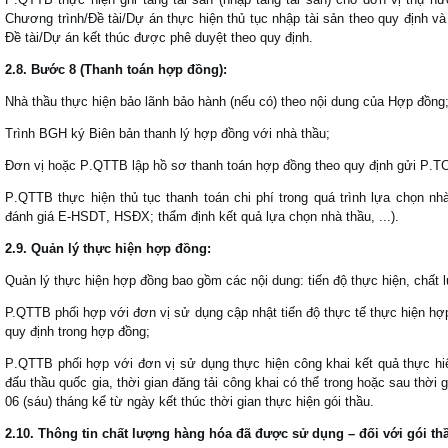
Ch
ươ
ng tr
ì
nh
/Đ
ề t
à
i
/
Dự
á
n thực hiện thủ tục nhập t
à
i sản theo quy
đ
ịnh v
Đ
ề t
à
i
/
Dự
á
n kết th
ú
c
được phê duyệt theo quy định
.
2
.8.
B
ư
ớc
8 (
Thanh
to
á
n
hợp
đ
ồng
):
Nh
à
thầu thực hiện bảo l
ã
nh bảo h
à
nh
(
nếu c
ó)
theo nội dung của Hợp đồng
Tr
ì
nh BGH k
ý
Bi
ê
n bản thanh l
ý
hợp
đ
ồng với nh
à
thầu
;
Đơ
n vị hoặc P
.
QTTB lập hồ s
ơ
thanh to
á
n hợp
đ
ồng theo quy
đ
ịnh gửi P
.
T
P
.
QTTB thực hiện thủ tục thanh to
á
n chi ph
í
trong qu
á
tr
ì
nh lựa chọn nh
đá
nh gi
á
E-
HSDT
,
HS
Đ
X
;
thẩm
đ
ịnh kết quả lựa chọn nh
à
thầu
, ...
).
2
.
9
.
Quản lý thực hiện hợp đồng
:
Quản lý thực hiện hợp đồng bao gồm các nội dung: tiến độ thực hiện, chất 
P.QTTB phối hợp với đơn vị sử dụng cập nhật tiến độ thực tế thực hiện h
quy định trong hợp đồng;
P
.QTTB phối hợp với đơn vị sử dụng thực hiện công khai kết quả thực h
đấu thầu quốc gia, thời gian đăng tải công khai có thể trong hoặc sau thờ
06 (sáu) tháng kể từ ngày kết thúc thời gian thực hiện gói thầu.
2
.
10
.
Thông tin chất lượng hàng hóa đã được sử dụng – đối với gói t