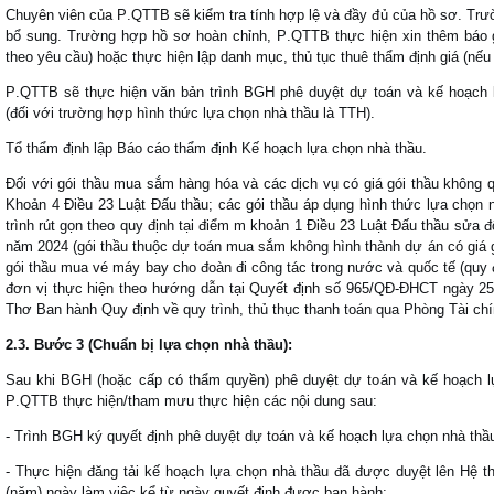
Chuy
ê
n vi
ê
n của P
.
QTTB sẽ kiểm tra t
í
nh hợp lệ v
à đ
ầy
đ
ủ của hồ s
ơ.
Tr
ư
bổ sung
.
Tr
ư
ờng hợp hồ s
ơ
ho
à
n chỉnh
,
P
.
QTTB thực hiện xin th
ê
m b
á
o 
theo y
ê
u cầu
)
hoặc thực hiện lập danh mục
,
thủ tục thu
ê
thẩm
đ
ịnh gi
á (
nếu
P
.
QTTB sẽ thực hiện v
ă
n bản tr
ì
nh BGH ph
ê
duyệt dự to
á
n v
à
kế hoạch 
(đ
ối với tr
ư
ờng hợp h
ì
nh thức lựa chọn nh
à
thầu l
à
TTH
).
Tổ thẩm
đ
ịnh l
ập Báo cáo thẩm định Kế hoạch lựa chọn nhà thầu.
Đối với gói thầu mua sắm hàng hóa và các dịch vụ có giá gói thầu không q
Khoản 4 Điều 23 Luật Đấu thầu; các gói thầu áp dụng hình thức lựa chọn n
trình rút gọn theo quy định tại điểm m khoản 1 Điều 23 Luật Đấu thầu sửa 
năm 2024
(gói thầu thuộc dự toán mua sắm không hình thành dự án có giá g
gói thầu mua vé máy bay cho đoàn đi công tác trong nước và quốc tế (quy đ
đơn vị thực hiện theo hướng dẫn tại Quyết định số 965/QĐ-ĐHCT ngày 2
Thơ Ban hành Quy định về quy trình, thủ thục thanh toán qua Phòng Tài c
2
.3
.
B
ư
ớc
3 (
Chuẩn
bị
lựa
chọn
nh
à
thầu
):
Sau khi BGH
(
hoặc cấp c
ó
thẩm quyền
)
ph
ê
duyệt dự to
á
n v
à
kế hoạch 
P
.
QTTB thực hiện
/
tham m
ư
u thực hiện c
á
c nội dung sau
:
-
Tr
ì
nh BGH k
ý
quyết
đ
ịnh ph
ê
duyệt dự to
á
n v
à
kế hoạch lựa chọn nh
à
thầ
-
Thực hiện đ
ă
ng tải kế hoạch lựa chọn nh
à
thầu
đã đư
ợc duyệt
lên
Hệ t
(năm) ngày làm việc kể từ ngày quyết định được ban hành;