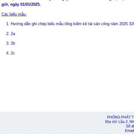
giờ, ngày 01/01/2025.
Các biểu mẫu:
1
.
Hướng dẫn ghi chép biểu mẫu tổng kiểm kê tài sản công năm 2025 3
2.
2a
3.
2b
4.
2c
PHÒNG PHÁT T
Địa chỉ: Lầu 2, N
Số đ
Email