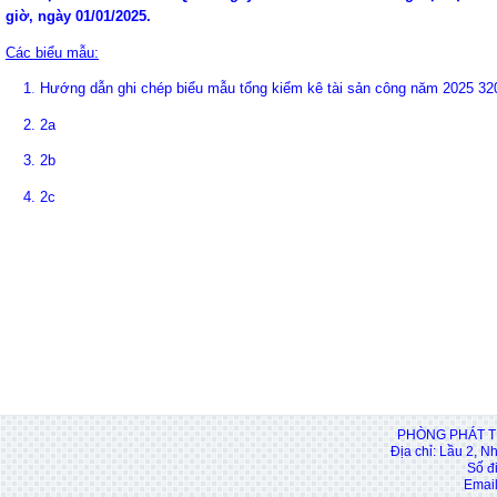
giờ, ngày 01/01/2025.
Các biểu mẫu:
1
.
Hướng dẫn ghi chép biểu mẫu tổng kiểm kê tài sản công năm 2025 3
2.
2a
3.
2b
4.
2c
PHÒNG PHÁT T
Địa chỉ: Lầu 2, N
Số đ
Email