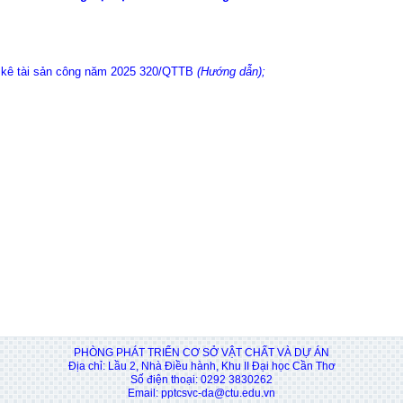
 kê tài sản công năm 2025 320/QTTB
(Hướng dẫn)
;
PHÒNG PHÁT TRIỂN CƠ SỞ VẬT CHẤT VÀ DỰ ÁN
Địa chỉ: Lầu 2, Nhà Điều hành, Khu II Đại học Cần Thơ
Số điện thoại: 0292 3830262
Email: pptcsvc-da@ctu.edu.vn