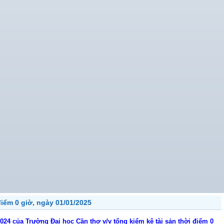
điểm 0 giờ, ngày 01/01/2025
24 của Trường Đại học Cần thơ v/v tổng kiểm kê tài sản thời điểm 0