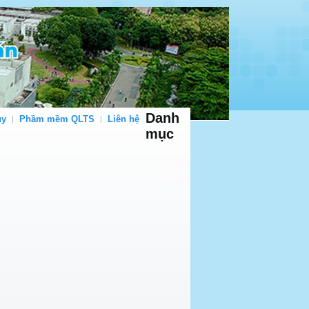
Danh
uy
Phầm mềm QLTS
Liên hệ
mục