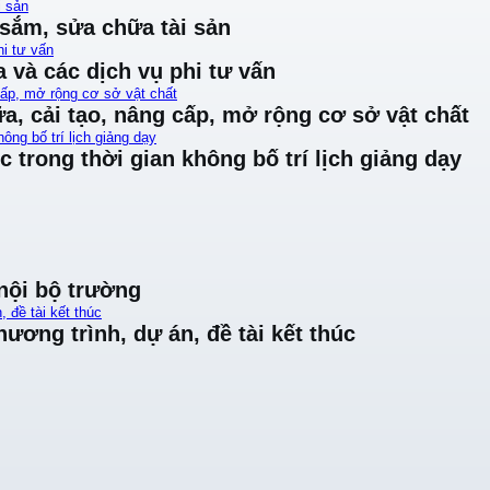
i sản
 sắm, sửa chữa tài sản
i tư vấn
 và các dịch vụ phi tư vấn
cấp, mở rộng cơ sở vật chất
a, cải tạo, nâng cấp, mở rộng cơ sở vật chất
ông bố trí lịch giảng dạy
 trong thời gian không bố trí lịch giảng dạy
 nội bộ trường
, đề tài kết thúc
hương trình, dự án, đề tài kết thúc