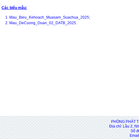
Các biểu mẫu:
1.
Mau_Bieu_Kehoach_Muasam_Suachua_2025
;
2.
Mau_DeCuong_Duan_02_DATB_2025.
PHÒNG PHÁT T
Địa chỉ: Lầu 2, N
Số đ
Email