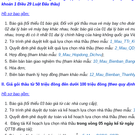
khoản 1 Điều 29 Luật Đấu thầu)
Hồ sơ bao gồm:
Báo giá
(
tối thiểu 01 báo giá; Đối với gói thầu mua vé máy bay cho đoàn
02 đại lý bán vé máy bay khác nhau, hoặc báo giá của 01 đại lý bán vé m
nhau, trong đó có ít nhất 01 đại lý chính hãng của hàng không quốc gia Vi
Tờ trình phê duyệt kết quả lựa chọn nhà thầu
(theo mẫu:
1_Mau_TTr_
Quyết định phê duyệt kết quả lựa chọn nhà thầu
(
theo mẫu:
2_Mau_QD
Hợp đồng
(tham khảo mẫu:
9_Mau_Hopdong_Dichvu
)
;
Biên bản bàn giao nghiệm thu
(tham khảo mẫu:
10_Mau_Bienban_Bang
Hóa đơn;
Biên bản thanh lý hợp đồng
(tham khảo mẫu:
12_Mau_Bienban_Thanhl
II. Giá gói thầu từ 50 triệu đồng đến dưới 100 triệu đồng
(theo quy định
Hồ sơ bao gồm:
Báo giá
(tối thiểu 03 báo giá
từ các nhà cung cấp
)
;
Tờ trình phê duyệt dự toán và kế hoạch lựa chọn nhà thầu
(theo mẫu:
Quyết định phê duyệt dự toán và kế hoạch lựa chọn nhà thầu
(theo mẫ
Đăng tải Kế hoạch lựa chọn nhà thầu
trong vòng 05 ngày kể từ ngày
QTTB đăng tải);