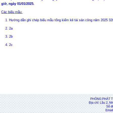
giờ, ngày 01/01/2025.
Các biểu mẫu:
1
.
Hướng dẫn ghi chép biểu mẫu tổng kiểm kê tài sản công năm 2025 3
2.
2a
3.
2b
4.
2c
PHÒNG PHÁT T
Địa chỉ: Lầu 2, N
Số đ
Email